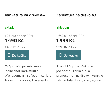
Karikatura na dřevo A4
Karikatura na dřevo A3
Skladem
Skladem
1 231,40 Kč bez DPH
1 652,07 Kč bez DPH
1 490 Kč
1 999 Kč
Měrná
Měrná
1 490 Kč / 1 ks
1 999 Kč / 1 ks
cena:
cena:
Do košíku
Do košíku
Tvůj obličej proměníme v
Tvůj obličej proměníme v
jedinečnou karikaturu a
jedinečnou karikaturu a
přeneseme ji na dřevo – vznikne
přeneseme ji na dřevo – vznikne
tak osobitý obraz, který vydrží
tak osobitý obraz, který vydrží
desítky let. Gravírujeme emoce,
desítky let. Gravírujeme emoce,
nejen dřevo.Každý kus nese...
nejen dřevo.Každý kus nese...