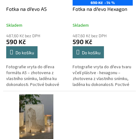
o
690 Kč
–14 %
d
Fotka na dřevo A5
Fotka na dřevo Hexagon
u
k
Skladem
Skladem
t
ů
487,60 Kč bez DPH
487,60 Kč bez DPH
590 Kč
590 Kč
Do košíku
Do košíku
Fotografie vryta do dřeva
Fotografie vryta do dřeva tvaru
formátu A5 – zhotovena z
včelí plástve - hexagonu –
vlastního snímku, laděna ku
zhotovena z vlastního snímku,
dokonalosti. Poctivé bukové
laděna ku dokonalosti. Poctivé
dřevo, ruční práce, eko balení.
bukové dřevo, ruční práce, eko
Vhodné jako dárek či památka.
balení. Vhodné jako dárek...