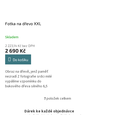
Fotka na dřevo XXL
Skladem
2 223,14 Kč bez DPH
2 690 Kč
Do košíku
Obraz na dřevě, jenž paměť
nezradí Z fotografie srdci milé
vypálíme vzpomínku do
bukového dřeva silného 6,5
mm,a to až do velikosti sto na
šedesát čísel.Gravírujeme
7
položek celkem
O
emoce,...
v
l
Dárek ke každé objednávce