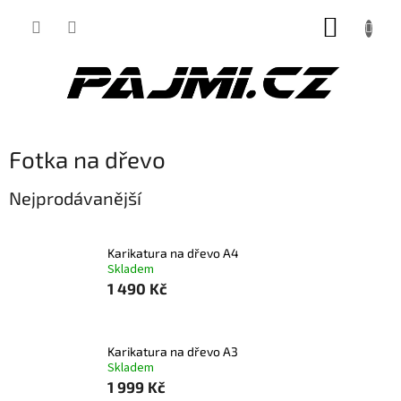
Přejít
NÁKUP
na
obsah
KOŠÍK
Fotka na dřevo
Nejprodávanější
Karikatura na dřevo A4
Skladem
1 490 Kč
Karikatura na dřevo A3
Skladem
1 999 Kč