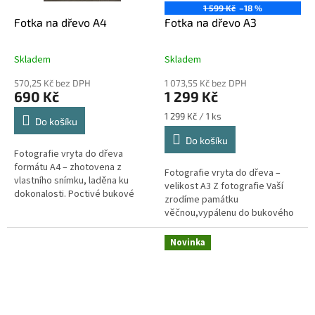
1 599 Kč
–18 %
Fotka na dřevo A4
Fotka na dřevo A3
Skladem
Skladem
570,25 Kč bez DPH
1 073,55 Kč bez DPH
690 Kč
1 299 Kč
Měrná
1 299 Kč / 1 ks
Do košíku
cena:
Do košíku
Fotografie vryta do dřeva
formátu A4 – zhotovena z
Fotografie vryta do dřeva –
vlastního snímku, laděna ku
velikost A3 Z fotografie Vaší
dokonalosti. Poctivé bukové
zrodíme památku
dřevo, ruční práce, eko balení.
věčnou,vypálenu do bukového
Vhodné jako dárek či památka.
prkna o rozměru A3 — tak
akorát, by potěšila oko i srdce.
Novinka
Gravírujeme...