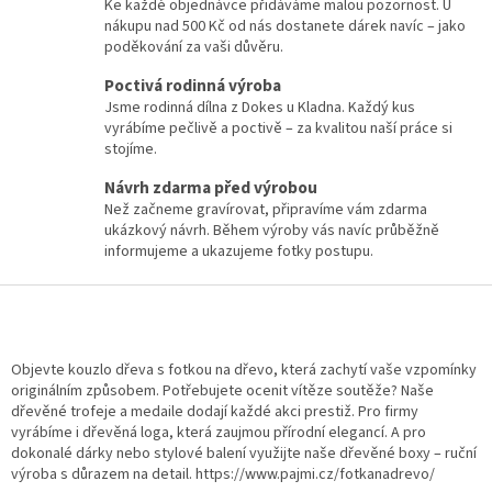
á
Ke každé objednávce přidáváme malou pozornost. U
d
nákupu nad 500 Kč od nás dostanete dárek navíc – jako
a
poděkování za vaši důvěru.
c
í
Poctivá rodinná výroba
p
Jsme rodinná dílna z Dokes u Kladna. Každý kus
r
vyrábíme pečlivě a poctivě – za kvalitou naší práce si
v
stojíme.
k
Návrh zdarma před výrobou
y
v
Než začneme gravírovat, připravíme vám zdarma
ý
ukázkový návrh. Během výroby vás navíc průběžně
p
informujeme a ukazujeme fotky postupu.
i
s
Z
u
á
p
a
Objevte kouzlo dřeva s fotkou na dřevo, která zachytí vaše vzpomínky
t
originálním způsobem. Potřebujete ocenit vítěze soutěže? Naše
dřevěné trofeje a medaile dodají každé akci prestiž. Pro firmy
í
vyrábíme i dřevěná loga, která zaujmou přírodní elegancí. A pro
dokonalé dárky nebo stylové balení využijte naše dřevěné boxy – ruční
výroba s důrazem na detail. https://www.pajmi.cz/fotkanadrevo/